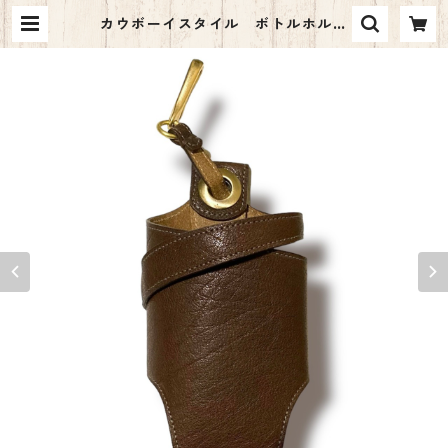
カウボーイスタイル ボトルホルダ
ー バッファロー(コンビ鞣し) | alt
e Art by o.e.