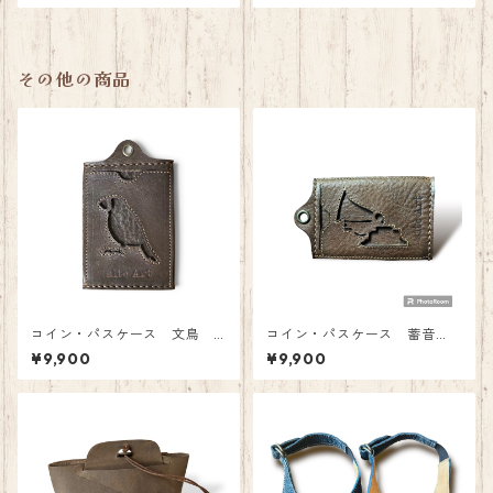
手袋・マフラー)
ル・スカーフ・手袋・マフラ
ー)
その他の商品
コイン・パスケース 文鳥
コイン・パスケース 蓄音
グレー
機 カーキグレー
¥9,900
¥9,900