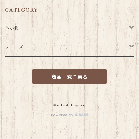
CATEGORY
革小物
パス・コインケース
シューズ
キーケース
サンダル
商品一覧に戻る
着せ替えサンダル
シューホーン(靴べら)
ベビーシューズ
着せ替えアッパー
ベルト
ブーツスパッツ
© alte Art by o.e.
Powered by
足首バングル
カウボーイスタイル
キルトタン