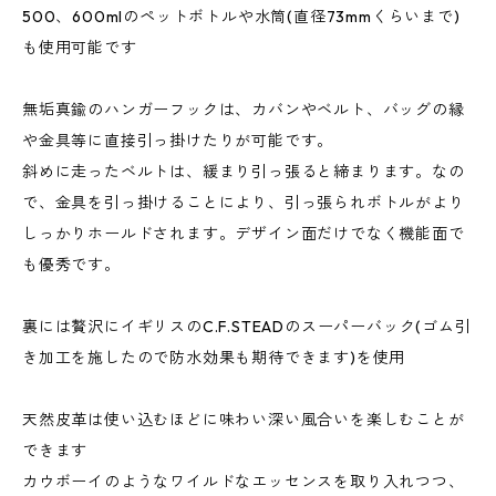
500、600mlのペットボトルや水筒(直径73mmくらいまで)
も使用可能です
無垢真鍮のハンガーフックは、カバンやベルト、バッグの縁
や金具等に直接引っ掛けたりが可能です。
斜めに走ったベルトは、緩まり引っ張ると締まります。なの
で、金具を引っ掛けることにより、引っ張られボトルがより
しっかりホールドされます。デザイン面だけでなく機能面で
も優秀です。
裏には贅沢にイギリスのC.F.STEADのスーパーバック(ゴム引
き加工を施したので防水効果も期待できます)を使用
天然皮革は使い込むほどに味わい深い風合いを楽しむことが
できます
カウボーイのようなワイルドなエッセンスを取り入れつつ、