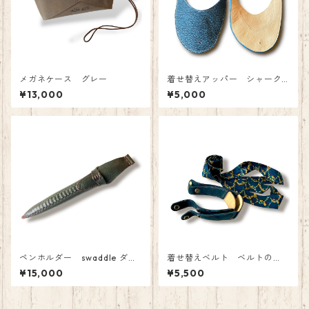
メガネケース グレー
着せ替えアッパー シャーク
ヌバック デニムブルー ア
¥13,000
¥5,000
ッパーのみ
ペンホルダー swaddle ダー
着せ替えベルト ベルトの
クグリーン
み シルク Vespertine Link
¥15,000
¥5,500