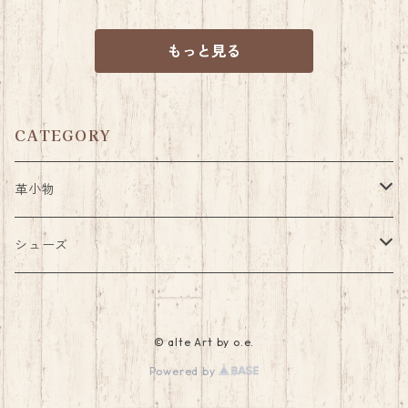
もっと見る
CATEGORY
革小物
パス・コインケース
シューズ
キーケース
サンダル
© alte Art by o.e.
着せ替えサンダル
シューホーン(靴べら)
ベビーシューズ
Powered by
着せ替えアッパー