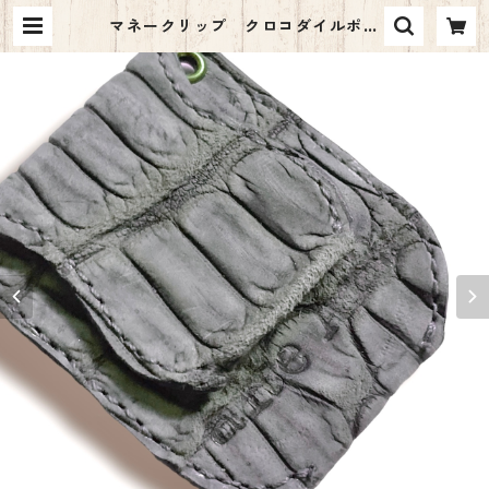
マネークリップ クロコダイルポロ
サス ヌバック グレー | alte Art b
y o.e.