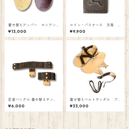
着せ替えアッパー ロシアン
コイン・パスケース 文鳥
カーフ アッパーのみ
グレー
¥13,000
¥9,900
足首バングル:着せ替えサンダ
着せ替えベルトサンダル ブ
ル追加アイテム C.F.Stead
ラックスエード
¥6,000
¥33,000
ダークブラウン