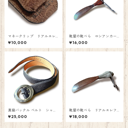
マネークリップ リアルエレ
靴屋の靴べら ロシアンカー
ファント ブラウン
フ
¥10,000
¥16,000
真鍮バックル ベルト シャー
靴屋の靴べら リアルエレフ
ク ブラック 40mm幅
ァント グレー
¥25,000
¥18,000