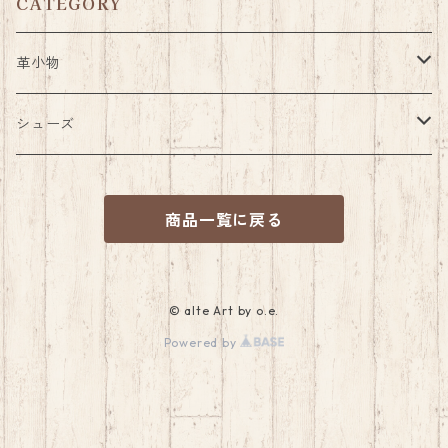
CATEGORY
革小物
パス・コインケース
シューズ
キーケース
サンダル
商品一覧に戻る
着せ替えサンダル
シューホーン(靴べら)
ベビーシューズ
着せ替えアッパー
ベルト
ブーツスパッツ
© alte Art by o.e.
Powered by
足首バングル
カウボーイスタイル
キルトタン
マルチグローブホルダー
ミニチュア