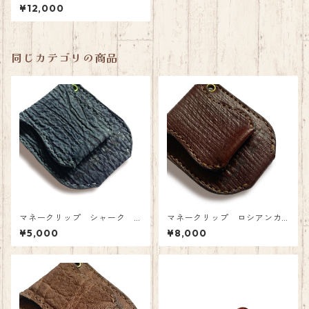
ルポロサス ヌバック グレー
¥12,000
同じカテゴリの商品
マネークリップ シャーク
マネークリップ ロシアンカ
ヌバック デニムブルー
ーフ
¥5,000
¥8,000